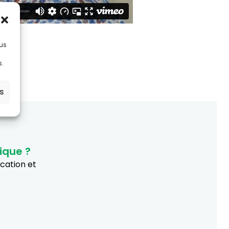
lus
s.
es
ique ?
ucation et