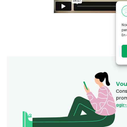
Nou
per
En 
Vou
Consu
prom
agir