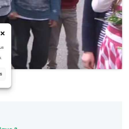
lus
s.
es