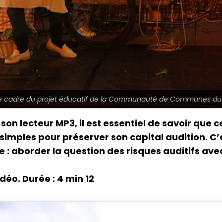
e cadre du projet éducatif de la Communauté de Communes du
n lecteur MP3, il est essentiel de savoir que ce
 simples pour préserver son capital audition. C’
 : aborder la question des risques auditifs avec
déo. Durée : 4 min 12