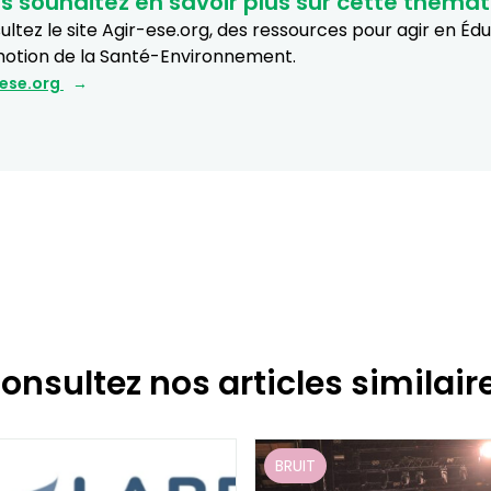
s souhaitez en savoir plus sur cette thémat
ltez le site Agir-ese.org, des ressources pour agir en Éd
otion de la Santé-Environnement.
-ese.org
onsultez nos articles similair
BRUIT