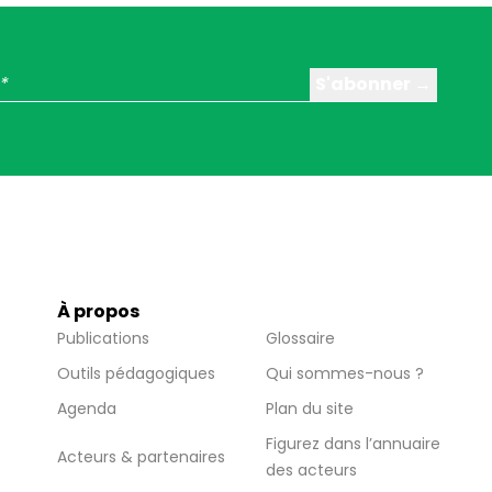
À propos
Publications
Glossaire
Outils pédagogiques
Qui sommes-nous ?
Agenda
Plan du site
Figurez dans l’annuaire
Acteurs & partenaires
des acteurs