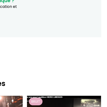
ique ?
ucation et
es
BRUIT