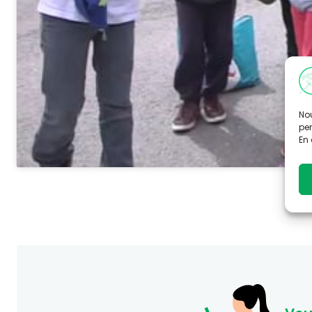
Nou
per
En 