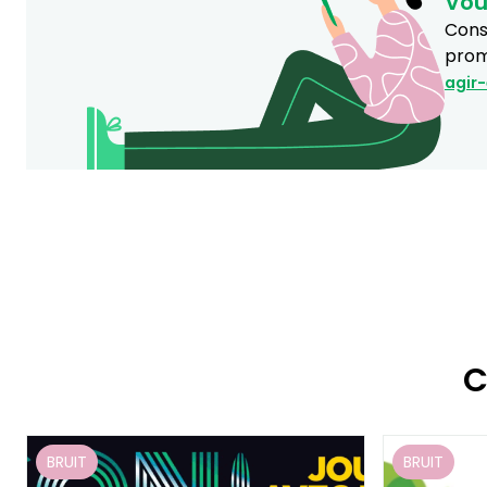
Vou
Consu
prom
agir
C
BRUIT
BRUIT