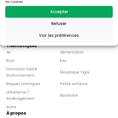
les cookies.
– valoriser la thématique santé-environnement
– faire connaître les acteurs de Nouvelle Aquitaine
Accepter
– Partager l’information disponible à travers la
publication d’articles, de vidéos et de ressources
Refuser
pédagogiques.
Nous contacter
Voir les préférences
Abonnez-vous
Thématiques
Air
Alimentation
Bruit
Eau
Formation Santé
Moustique Tigre
Environnement
Risques chimiques
Petite enfance
Urbanisme /
Bioversité
Aménagement
Autre
À propos