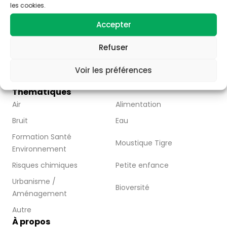
Trois stratégies éditoriales :
les cookies.
– valoriser la thématique santé-environnement
Accepter
– faire connaître les acteurs de Nouvelle Aquitaine
– Partager l’information disponible à travers la
publication d’articles, de vidéos et de ressources
Refuser
pédagogiques.
Nous contacter
Voir les préférences
Abonnez-vous
Thématiques
Air
Alimentation
Bruit
Eau
Formation Santé
Moustique Tigre
Environnement
Risques chimiques
Petite enfance
Urbanisme /
Bioversité
Aménagement
Autre
À propos