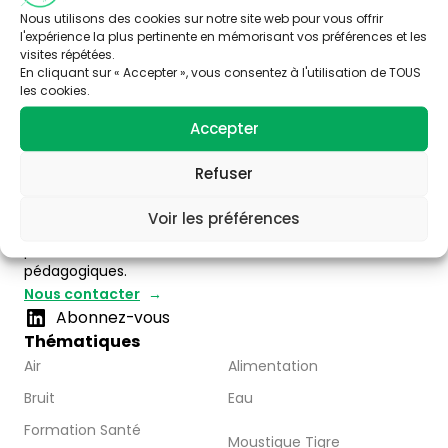
Nous utilisons des cookies sur notre site web pour vous offrir
l'expérience la plus pertinente en mémorisant vos préférences et les
visites répétées.
En cliquant sur « Accepter », vous consentez à l'utilisation de TOUS
les cookies.
Accepter
Trois stratégies éditoriales :
Refuser
– valoriser la thématique santé-environnement
– faire connaître les acteurs de Nouvelle Aquitaine
Voir les préférences
– Partager l’information disponible à travers la
publication d’articles, de vidéos et de ressources
pédagogiques.
Nous contacter
Abonnez-vous
Thématiques
Air
Alimentation
Bruit
Eau
Formation Santé
Moustique Tigre