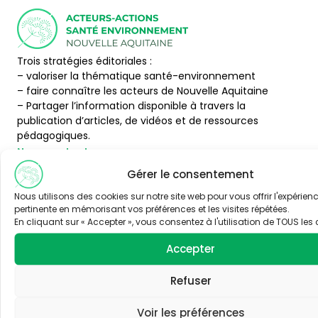
Trois stratégies éditoriales :
– valoriser la thématique santé-environnement
– faire connaître les acteurs de Nouvelle Aquitaine
– Partager l’information disponible à travers la
publication d’articles, de vidéos et de ressources
pédagogiques.
Nous contacter
Abonnez-vous
Gérer le consentement
Thématiques
Nous utilisons des cookies sur notre site web pour vous offrir l'expérienc
Air
Alimentation
pertinente en mémorisant vos préférences et les visites répétées.
En cliquant sur « Accepter », vous consentez à l'utilisation de TOUS les 
Bruit
Eau
Accepter
Formation Santé
Moustique Tigre
Environnement
Refuser
Risques chimiques
Petite enfance
Urbanisme /
Voir les préférences