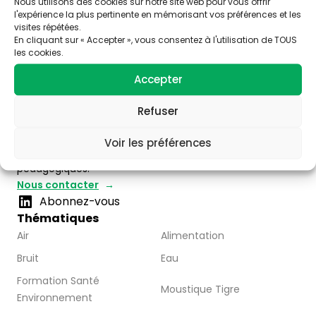
Nous utilisons des cookies sur notre site web pour vous offrir
l'expérience la plus pertinente en mémorisant vos préférences et les
visites répétées.
En cliquant sur « Accepter », vous consentez à l'utilisation de TOUS
les cookies.
Accepter
Trois stratégies éditoriales :
– valoriser la thématique santé-environnement
Refuser
– faire connaître les acteurs de Nouvelle Aquitaine
– Partager l’information disponible à travers la
Voir les préférences
publication d’articles, de vidéos et de ressources
pédagogiques.
Nous contacter
Abonnez-vous
Thématiques
Air
Alimentation
Bruit
Eau
Formation Santé
Moustique Tigre
Environnement