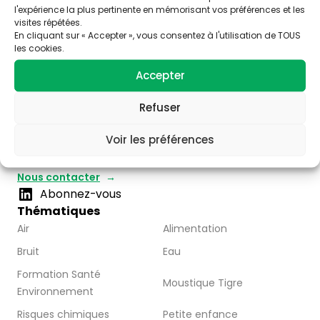
l'expérience la plus pertinente en mémorisant vos préférences et les
visites répétées.
En cliquant sur « Accepter », vous consentez à l'utilisation de TOUS
les cookies.
Accepter
Trois stratégies éditoriales :
– valoriser la thématique santé-environnement
Refuser
– faire connaître les acteurs de Nouvelle Aquitaine
– Partager l’information disponible à travers la
Voir les préférences
publication d’articles, de vidéos et de ressources
pédagogiques.
Nous contacter
Abonnez-vous
Thématiques
Air
Alimentation
Bruit
Eau
Formation Santé
Moustique Tigre
Environnement
Risques chimiques
Petite enfance