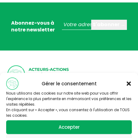
Abonnez-vous à
notre newsletter
Gérer le consentement
Trois stratégies éditoriales :
Nous utilisons des cookies sur notre site web pour vous offrir
– valoriser la thématique santé-environnement
l'expérience la plus pertinente en mémorisant vos préférences et les
– faire connaître les acteurs de Nouvelle Aquitaine
visites répétées.
– Partager l’information disponible à travers la
En cliquant sur « Accepter », vous consentez à l'utilisation de TOUS
publication d’articles, de vidéos et de ressources
les cookies.
pédagogiques.
Accepter
Nous contacter
Abonnez-vous