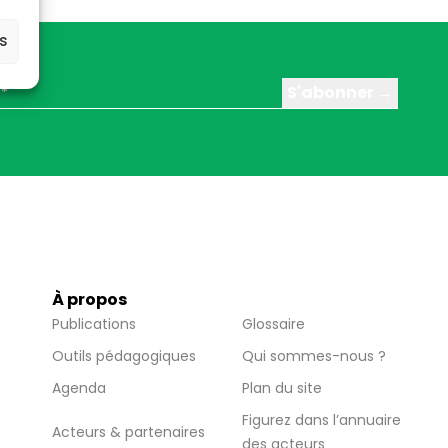
es
À propos
Publications
Glossaire
Outils pédagogiques
Qui sommes-nous ?
Agenda
Plan du site
Figurez dans l’annuaire
Acteurs & partenaires
des acteurs