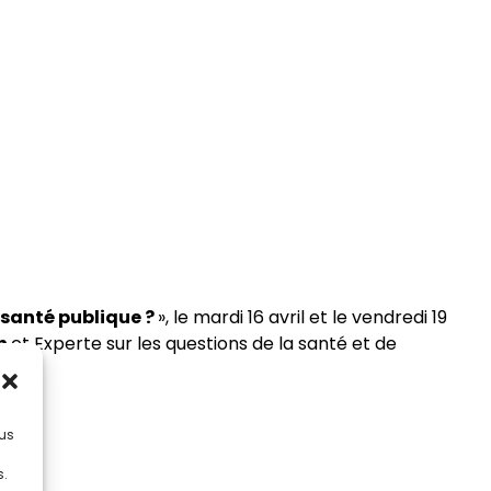
 santé publique ?
», le mardi 16 avril et le vendredi 19
th
et Experte sur les questions de la santé et de
lus
s.