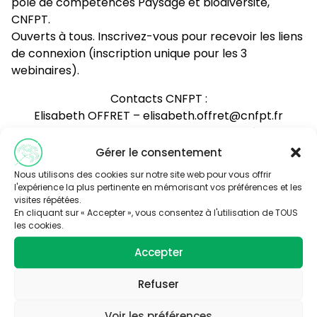
pôle de compétences Paysage et biodiversité,
CNFPT.
Ouverts à tous. Inscrivez-vous pour recevoir les liens
de connexion (inscription unique pour les 3
webinaires).
Contacts CNFPT :
Elisabeth OFFRET – elisabeth.offret@cnfpt.fr
Simone RIVIER – simone.rivier@cnfpt.fr – Tél. : 04 67
99 76 16
Gérer le consentement
Nous utilisons des cookies sur notre site web pour vous offrir
M’inscrire à ces 3 webinaires
l'expérience la plus pertinente en mémorisant vos préférences et les
visites répétées.
En cliquant sur « Accepter », vous consentez à l'utilisation de TOUS
les cookies.
Accepter
Refuser
Abonnez-vous à
notre newsletter
Voir les préférences