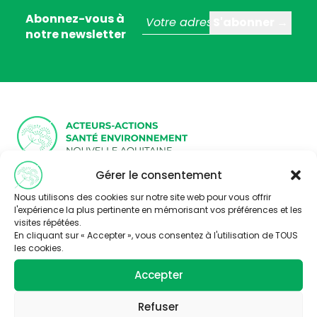
Abonnez-vous à
notre newsletter
Trois stratégies éditoriales :
Gérer le consentement
– valoriser la thématique santé-environnement
Nous utilisons des cookies sur notre site web pour vous offrir
– faire connaître les acteurs de Nouvelle Aquitaine
l'expérience la plus pertinente en mémorisant vos préférences et les
– Partager l’information disponible à travers la
visites répétées.
publication d’articles, de vidéos et de ressources
En cliquant sur « Accepter », vous consentez à l'utilisation de TOUS
pédagogiques.
les cookies.
Nous contacter
Accepter
Abonnez-vous
Thématiques
Refuser
Air
Alimentation