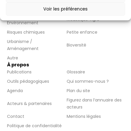
Bruit
Eau
Voir les préférences
Formation Santé
Moustique Tigre
Environnement
Risques chimiques
Petite enfance
Urbanisme /
Bioversité
Aménagement
Autre
À propos
Publications
Glossaire
Outils pédagogiques
Qui sommes-nous ?
Agenda
Plan du site
Figurez dans l’annuaire des
Acteurs & partenaires
acteurs
Contact
Mentions légales
Politique de confidentialité