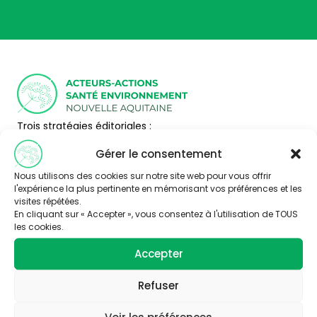
Trois stratégies éditoriales :
– valoriser la thématique santé-environnement
Gérer le consentement
– faire connaître les acteurs de Nouvelle Aquitaine
– Partager l’information disponible à travers la
Nous utilisons des cookies sur notre site web pour vous offrir
publication d’articles, de vidéos et de ressources
l'expérience la plus pertinente en mémorisant vos préférences et les
pédagogiques.
visites répétées.
En cliquant sur « Accepter », vous consentez à l'utilisation de TOUS
Nous contacter
les cookies.
Abonnez-vous
Thématiques
Accepter
Air
Alimentation
Refuser
Bruit
Eau
Formation Santé