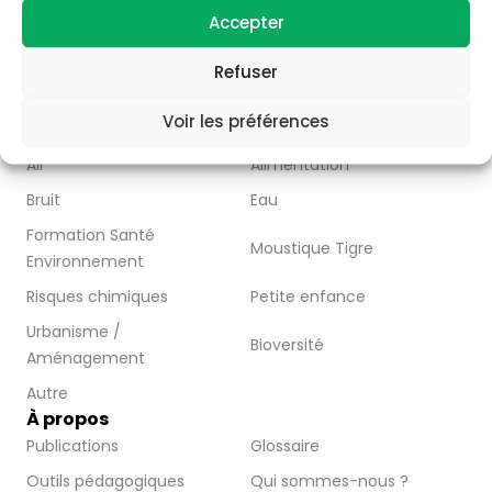
– Partager l’information disponible à travers la
Accepter
publication d’articles, de vidéos et de ressources
pédagogiques.
Refuser
Nous contacter
Abonnez-vous
Voir les préférences
Thématiques
Air
Alimentation
Bruit
Eau
Formation Santé
Moustique Tigre
Environnement
Risques chimiques
Petite enfance
Urbanisme /
Bioversité
Aménagement
Autre
À propos
Publications
Glossaire
Outils pédagogiques
Qui sommes-nous ?