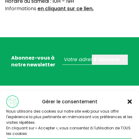
Horaire du samedi : 10H – 19H
Informations
en cliquant sur ce lien.
Abonnez-vous à
notre newsletter
Gérer le consentement
Nous utilisons des cookies sur notre site web pour vous offrir
l'expérience la plus pertinente en mémorisant vos préférences et les
visites répétées.
Trois stratégies éditoriales :
En cliquant sur « Accepter », vous consentez à l'utilisation de TOUS
– valoriser la thématique santé-environnement
les cookies.
– faire connaître les acteurs de Nouvelle Aquitaine