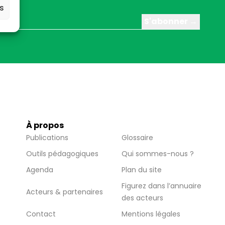
es
À propos
Publications
Glossaire
Outils pédagogiques
Qui sommes-nous ?
Agenda
Plan du site
Figurez dans l’annuaire
Acteurs & partenaires
des acteurs
Contact
Mentions légales