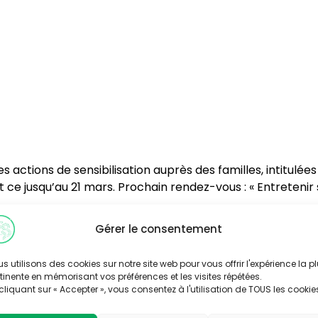
ctions de sensibilisation auprès des familles, intitulées 
et ce jusqu’au 21 mars. Prochain rendez-vous : « Entretenir
Gérer le consentement
16 53 01 62 ou sandrine.colin@udaf16.org (ou 05 45 39 31 02 
s utilisons des cookies sur notre site web pour vous offrir l'expérience la p
tinente en mémorisant vos préférences et les visites répétées.
cliquant sur « Accepter », vous consentez à l'utilisation de TOUS les cookie