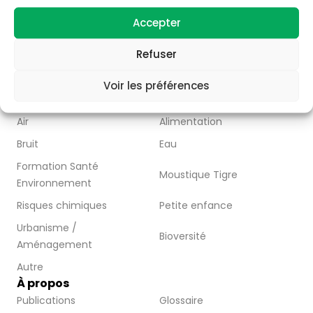
– faire connaître les acteurs de Nouvelle Aquitaine
Accepter
– Partager l’information disponible à travers la
publication d’articles, de vidéos et de ressources
Refuser
pédagogiques.
Nous contacter
Voir les préférences
Abonnez-vous
Thématiques
Air
Alimentation
Bruit
Eau
Formation Santé
Moustique Tigre
Environnement
Risques chimiques
Petite enfance
Urbanisme /
Bioversité
Aménagement
Autre
À propos
Publications
Glossaire