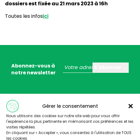
dossiers est fixée au 21 mars 2023 à 16h
Toutes les infos
ici
Abonnez-vous à
notre newsletter
Gérer le consentement
Nous utilisons des cookies sur notre site web pour vous offrir
l'expérience la plus pertinente en mémorisant vos préférences et les
visites répétées.
Trois stratégies éditoriales :
En cliquant sur « Accepter », vous consentez à l'utilisation de TOUS
les cookies.
– valoriser la thématique santé-environnement