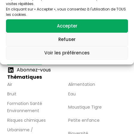
visites répétées.
En cliquant sur « Accepter », vous consentez à l'utilisation de TOUS
les cookies.
Trois stratégies éditoriales :
Accepter
– valoriser la thématique santé-environnement
– faire connaître les acteurs de Nouvelle Aquitaine
Refuser
– Partager l’information disponible à travers la
publication d’articles, de vidéos et de ressources
Voir les préférences
pédagogiques.
Nous contacter
Abonnez-vous
Thématiques
Air
Alimentation
Bruit
Eau
Formation Santé
Moustique Tigre
Environnement
Risques chimiques
Petite enfance
Urbanisme /
Bioversité