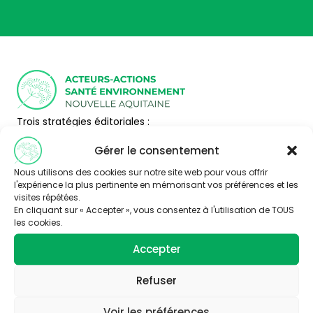
Trois stratégies éditoriales :
– valoriser la thématique santé-environnement
Gérer le consentement
– faire connaître les acteurs de Nouvelle Aquitaine
– Partager l’information disponible à travers la
Nous utilisons des cookies sur notre site web pour vous offrir
publication d’articles, de vidéos et de ressources
l'expérience la plus pertinente en mémorisant vos préférences et les
pédagogiques.
visites répétées.
En cliquant sur « Accepter », vous consentez à l'utilisation de TOUS
Nous contacter
les cookies.
Abonnez-vous
Thématiques
Accepter
Air
Alimentation
Refuser
Bruit
Eau
Formation Santé
Voir les préférences