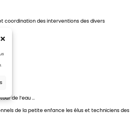
et coordination des interventions des divers
lus
s.
es
tour de l’eau …
nnels de la petite enfance les élus et techniciens des