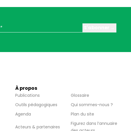
À propos
Publications
Glossaire
Outils pédagogiques
Qui sommes-nous ?
Agenda
Plan du site
Figurez dans l’annuaire
Acteurs & partenaires
des acteurs