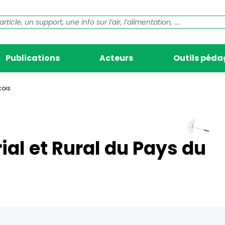
Publications
Acteurs
Outils péd
cois
rial et Rural du Pays du