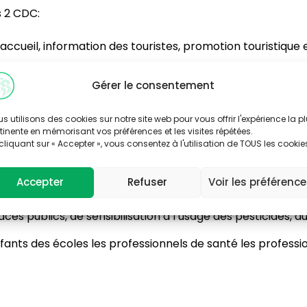
 2 CDC:
ccueil, information des touristes, promotion touristique 
Gérer le consentement
ervice des 83 communes du Pays ruffécois):
EADER
s utilisons des cookies sur notre site web pour vous offrir l'expérience la p
ents paysagers des communes – Réalisation des PCAET
tinente en mémorisant vos préférences et les visites répétées.
cliquant sur « Accepter », vous consentez à l'utilisation de TOUS les cookie
Accepter
Refuser
Voir les préférenc
esticides, l’ambroisie
es publics, de sensibilisation à l’usage des pesticides, au
fants des écoles les professionnels de santé les professio