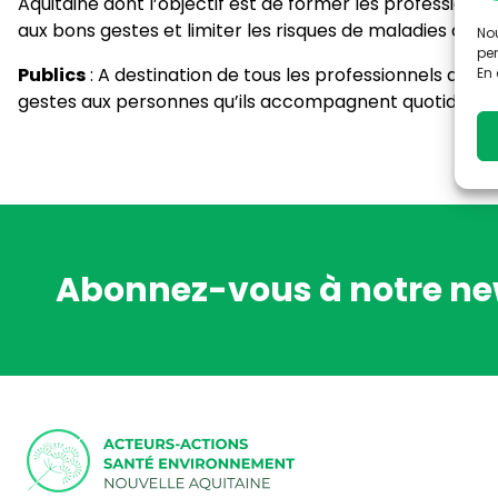
Aquitaine dont l’objectif est de former les profession
aux bons gestes et limiter les risques de maladies chron
Nou
per
Publics
: A destination de tous les professionnels de san
En 
gestes aux personnes qu’ils accompagnent quotidien
Abonnez-vous à notre ne