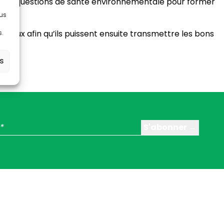
ans aux questions de santé environnementale pour former
lus
 sociaux afin qu’ils puissent ensuite transmettre les bons
s.
es