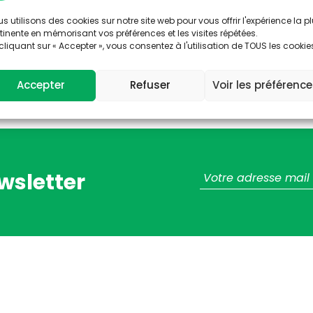
nels accueillant des familles ayant des enfants de 0 à 3 
iques chez les tous petits.
s utilisons des cookies sur notre site web pour vous offrir l'expérience la p
tinente en mémorisant vos préférences et les visites répétées.
té de la petite enfance, les collectivités, les travailleurs
cliquant sur « Accepter », vous consentez à l'utilisation de TOUS les cookie
nement.
Accepter
Refuser
Voir les préférenc
wsletter