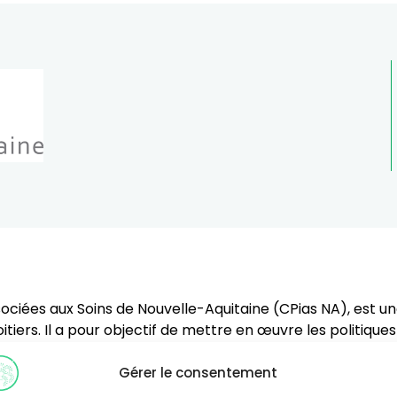
ssociées aux Soins de Nouvelle-Aquitaine (CPias NA), est
tiers. Il a pour objectif de mettre en œuvre les politique
 de soins : établissements de santé, établissements médicau
l’appui aux professionnels de santé quels que soient leurs 
Gérer le consentement
ations des infections associées aux soins.