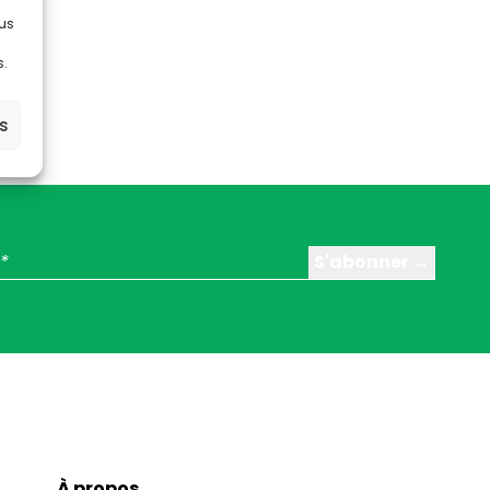
lus
s.
es
À propos