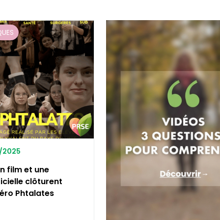
QUES
0/2025
n film et une
icielle clôturent
Zéro Phtalates