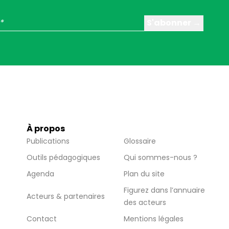
À propos
Publications
Glossaire
Outils pédagogiques
Qui sommes-nous ?
Agenda
Plan du site
Figurez dans l’annuaire
Acteurs & partenaires
des acteurs
Contact
Mentions légales