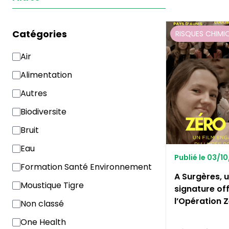
Catégories
RISQUES CHIMI
Air
Alimentation
Autres
Biodiversite
Bruit
Eau
Publié le 03/1
Formation Santé Environnement
A Surgères, u
Moustique Tigre
signature off
l’Opération 
Non classé
One Health