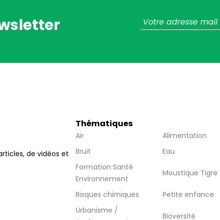
wsletter
Thématiques
Air
Alimentation
Bruit
Eau
articles, de vidéos et
Formation Santé
Moustique Tigre
Environnement
Risques chimiques
Petite enfance
Urbanisme /
Bioversité