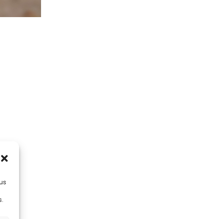
lus
s.