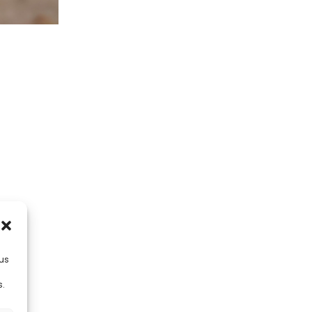
lus
s.