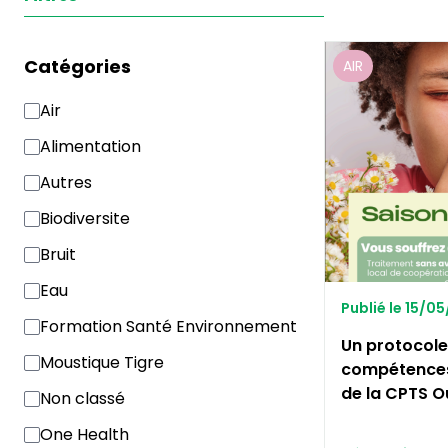
Catégories
AIR
Air
Alimentation
Autres
Biodiversite
Bruit
Eau
Publié le 15/0
Formation Santé Environnement
Un protocole 
Moustique Tigre
compétences
de la CPTS O
Non classé
One Health