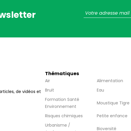
wsletter
Thématiques
Air
Alimentation
Bruit
Eau
articles, de vidéos et
Formation Santé
Moustique Tigre
Environnement
Risques chimiques
Petite enfance
Urbanisme /
Bioversité