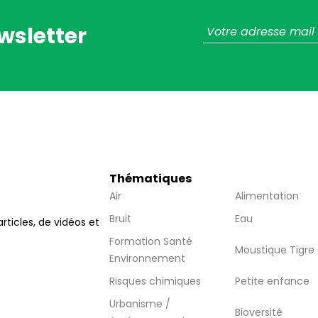
wsletter
Thématiques
Air
Alimentation
Bruit
Eau
articles, de vidéos et
Formation Santé
Moustique Tigre
Environnement
Risques chimiques
Petite enfance
Urbanisme /
Bioversité