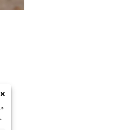
lus
s.