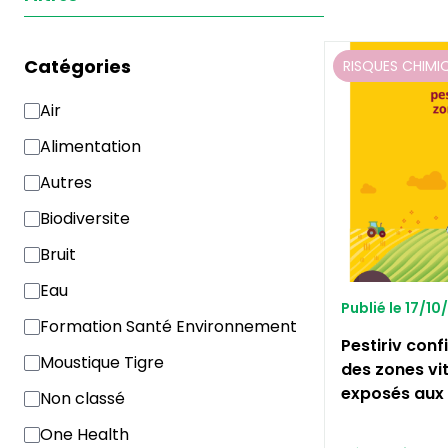
Catégories
RISQUES CHIMI
Air
Alimentation
Autres
Biodiversite
Bruit
Eau
Publié le 17/1
Formation Santé Environnement
Pestiriv conf
Moustique Tigre
des zones vit
exposés aux 
Non classé
One Health