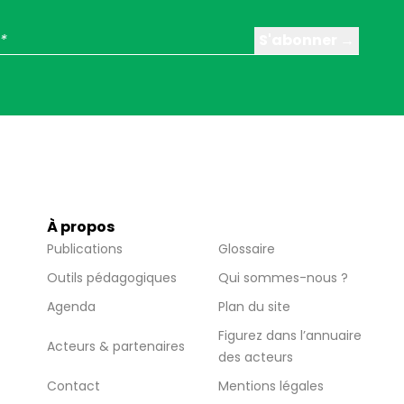
À propos
Publications
Glossaire
Outils pédagogiques
Qui sommes-nous ?
Agenda
Plan du site
Figurez dans l’annuaire
Acteurs & partenaires
des acteurs
Contact
Mentions légales