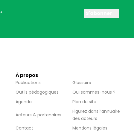
À propos
Publications
Glossaire
Outils pédagogiques
Qui sommes-nous ?
Agenda
Plan du site
Figurez dans l’annuaire
Acteurs & partenaires
des acteurs
Contact
Mentions légales