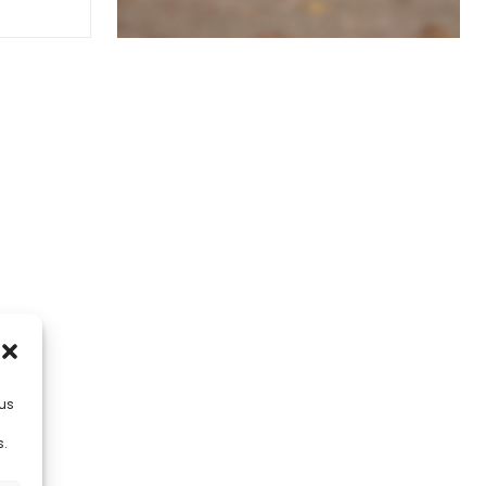
lus
s.