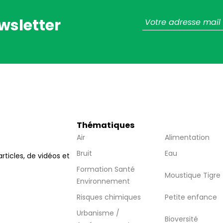
wsletter
Thématiques
Air
Alimentation
Bruit
Eau
articles, de vidéos et
Formation Santé
Moustique Tigre
Environnement
Risques chimiques
Petite enfance
Urbanisme /
Bioversité