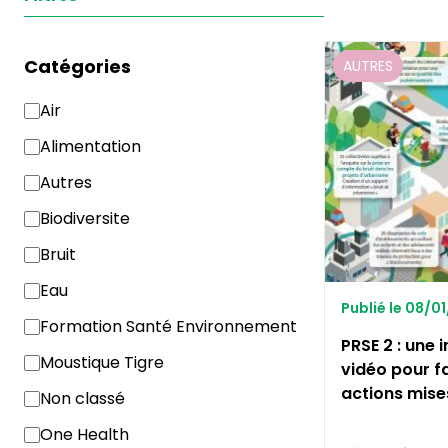
Catégories
AUTRES
Air
Alimentation
Autres
Biodiversite
Bruit
Eau
Publié le 08/0
Formation Santé Environnement
PRSE 2 : une 
Moustique Tigre
vidéo pour fai
actions mis
Non classé
One Health