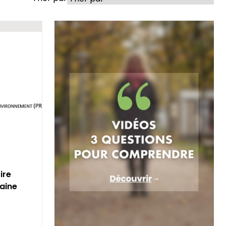
ire
taine