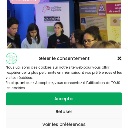
Gérer le consentement
Nous utilisons des cookies sur notre site web pour vous offrir
Publié le 06/09/2019
l'expérience la plus pertinente en mémorisant vos préférences et les
visites répétées.
Vidéo : Un jeu d’évasion pour échapper aux
En cliquant sur « Accepter », vous consentez à l'utilisation de TOUS
pollens
les cookies.
Découvrir
Accepter
Refuser
BIODIVERSITE
Voir les préférences