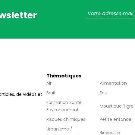
wsletter
Thématiques
Air
Alimentation
Bruit
Eau
articles, de vidéos et
Formation Santé
Moustique Tigre
Environnement
Risques chimiques
Petite enfance
Urbanisme /
Bioversité