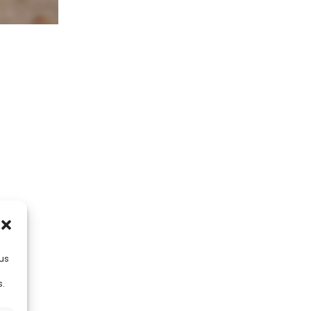
lus
s.