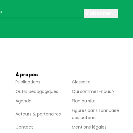
À propos
Publications
Glossaire
Outils pédagogiques
Qui sommes-nous ?
Agenda
Plan du site
Figurez dans l’annuaire
Acteurs & partenaires
des acteurs
Contact
Mentions légales