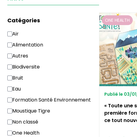
Catégories
ONE HEALTH
Air
Alimentation
Autres
Biodiversite
Bruit
Eau
Publié le 03/0
Formation Santé Environnement
« Toute une s
Moustique Tigre
première fo
ce tout nouv
Non classé
One Health