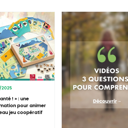
1/2025
anté ! » : une
rmation pour animer
eau jeu coopératif