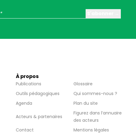
À propos
Publications
Glossaire
Outils pédagogiques
Qui sommes-nous ?
Agenda
Plan du site
Figurez dans l’annuaire
Acteurs & partenaires
des acteurs
Contact
Mentions légales