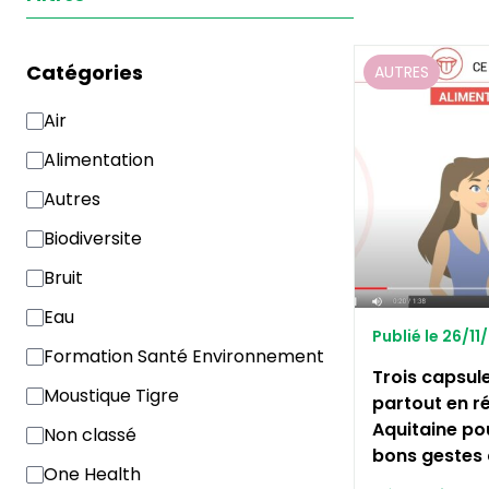
Catégories
AUTRES
Air
Alimentation
Autres
Biodiversite
Bruit
Eau
Publié le 26/11
Formation Santé Environnement
Trois capsule
Moustique Tigre
partout en r
Aquitaine po
Non classé
bons gestes 
One Health