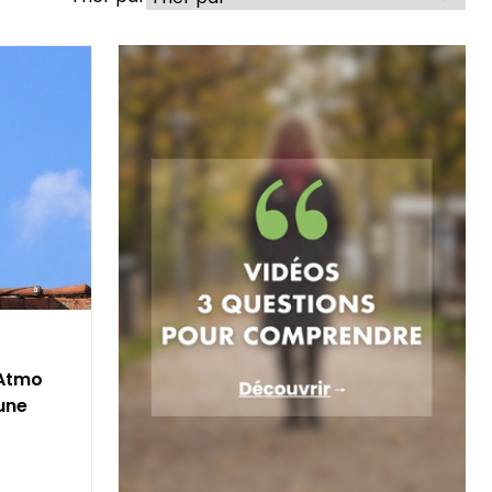
 Atmo
une