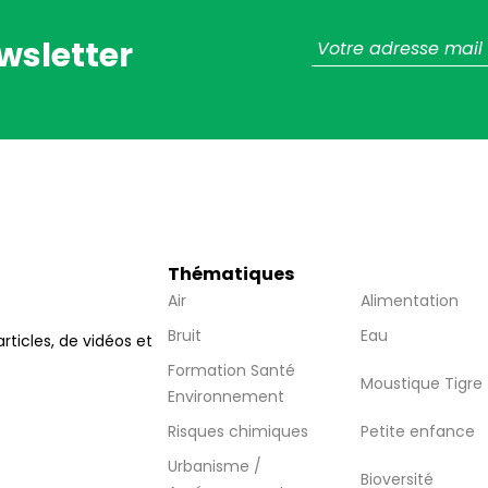
wsletter
Thématiques
Air
Alimentation
Bruit
Eau
articles, de vidéos et
Formation Santé
Moustique Tigre
Environnement
Risques chimiques
Petite enfance
Urbanisme /
Bioversité