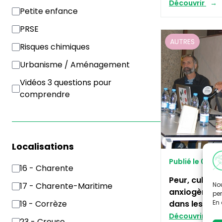
Découvrir
Petite enfance
PRSE
AUTRES
Risques chimiques
Urbanisme / Aménagement
Vidéos 3 questions pour
comprendre
Localisations
Publié le 08/11
16 - Charente
Peur, culpab
Nou
17 - Charente-Maritime
anxiogènes :
per
En 
dans les act
19 - Corrèze
Découvrir
23 - Creuse