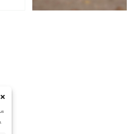
lus
s.