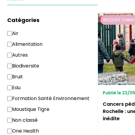
Catégories
RISQUES CHIMI
Air
Alimentation
Autres
Biodiversite
Bruit
Eau
Publié le 22/0
Formation Santé Environnement
Cancers pédi
Moustique Tigre
Rochelle : un
inédite
Non classé
One Health