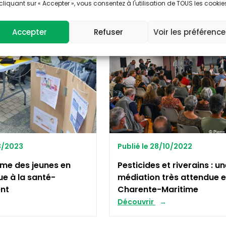
cliquant sur « Accepter », vous consentez à l'utilisation de TOUS les cookie
NTÉ ENVIRONNEMENT
AUTRES
Accepter
Refuser
Voir les préférenc
03/2023
Publié le 28/10/2022
rme des jeunes en
Pesticides et riverains : u
ue à la santé-
médiation très attendue 
nt
Charente-Maritime
Découvrir