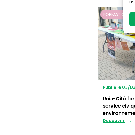
En 
FORMATION SA
Publié le 03/
Unis-Cité fo
service civiq
environneme
Découvrir