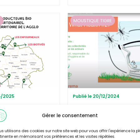
E
MOUSTIQUE TIGRE
05/2025
Publié le 20/12/2024
ures mamans, La
Un « cafinaire What Health 
érimente les paniers
lutte anti-vectorielle
Gérer le consentement
Découvrir
s utilisons des cookies sur notre site web pour vous offrir l'expérience la p
tinente en mémorisant vos préférences et les visites répétées.