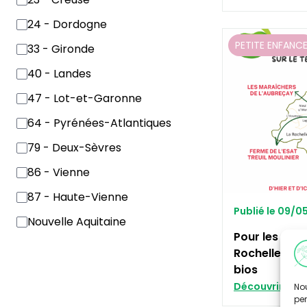
24 - Dordogne
PETITE ENFANC
33 - Gironde
40 - Landes
47 - Lot-et-Garonne
64 - Pyrénées-Atlantiques
79 - Deux-Sèvres
86 - Vienne
87 - Haute-Vienne
Publié le 09/
Nouvelle Aquitaine
Pour les fut
Rochelle exp
bios
Découvrir
Nou
per