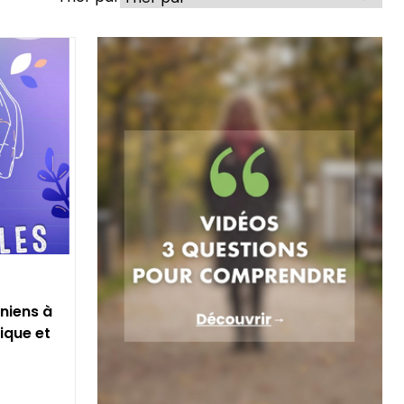
niens à
lique et