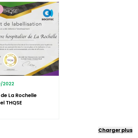
E
09/2022
 de La Rochelle
bel THQSE
Charger plus