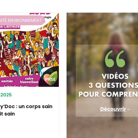
NTÉ ENVIRONNEMENT
0/2025
y’Doc : un corps sain
t sain