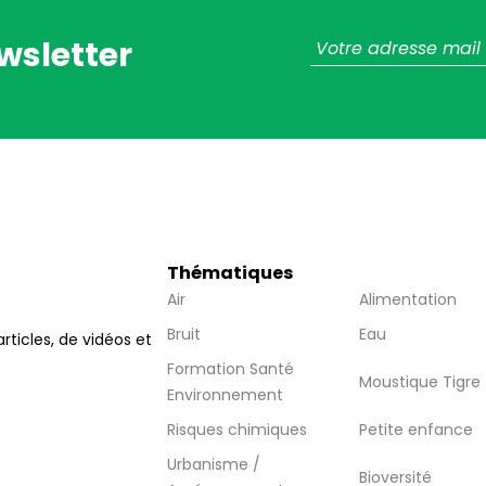
wsletter
Thématiques
Air
Alimentation
Bruit
Eau
articles, de vidéos et
Formation Santé
Moustique Tigre
Environnement
Risques chimiques
Petite enfance
Urbanisme /
Bioversité