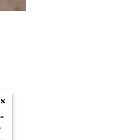
lus
s.