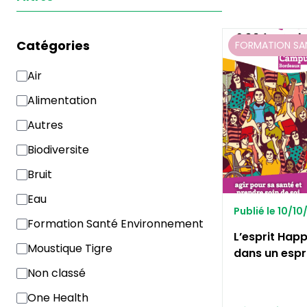
Catégories
FORMATION SA
Air
Alimentation
Autres
Biodiversite
Bruit
Eau
Publié le 10/1
Formation Santé Environnement
L’esprit Happ
Moustique Tigre
dans un espri
Non classé
One Health