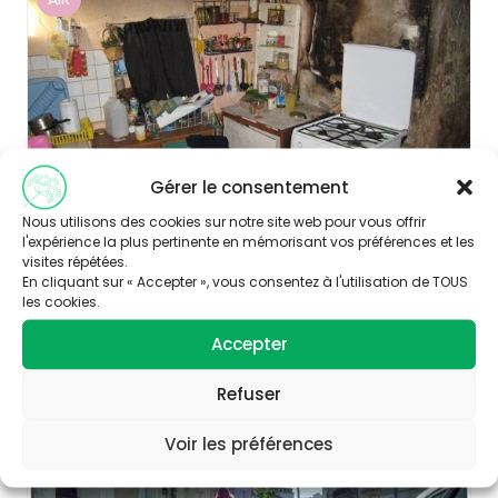
Gérer le consentement
Nous utilisons des cookies sur notre site web pour vous offrir
l'expérience la plus pertinente en mémorisant vos préférences et les
visites répétées.
Publié le 27/08/2021
En cliquant sur « Accepter », vous consentez à l'utilisation de TOUS
les cookies.
Un nouvel outil pour aider les communes
dans la lutte contre l’habitat indigne
Accepter
Découvrir
Refuser
Voir les préférences
BIODIVERSITE