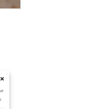
lus
s.