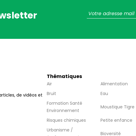
wsletter
Thématiques
Air
Alimentation
Bruit
Eau
articles, de vidéos et
Formation Santé
Moustique Tigre
Environnement
Risques chimiques
Petite enfance
Urbanisme /
Bioversité