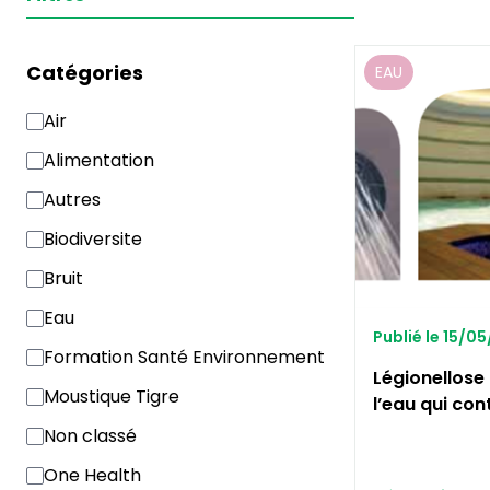
Catégories
EAU
Air
Alimentation
Autres
Biodiversite
Bruit
Eau
Publié le 15/0
Formation Santé Environnement
Légionellose 
Moustique Tigre
l’eau qui con
Non classé
One Health