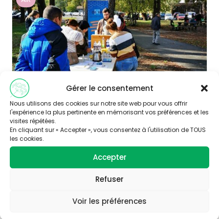
Gérer le consentement
Nous utilisons des cookies sur notre site web pour vous offrir
l'expérience la plus pertinente en mémorisant vos préférences et les
Publié le 13/12/2019
visites répétées.
En cliquant sur « Accepter », vous consentez à l'utilisation de TOUS
A Thouars, un partenariat inédit pour
les cookies.
sensibiliser aux micro-polluants
Accepter
Découvrir
Refuser
AUTRES
Voir les préférences