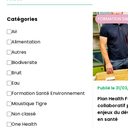
Catégories
FORMATION SA
Air
Alimentation
Autres
Biodiversite
Bruit
Eau
Publié le 31/0
Formation Santé Environnement
Plan Health Fa
Moustique Tigre
collaboratif
enjeux du d
Non classé
en santé
One Health