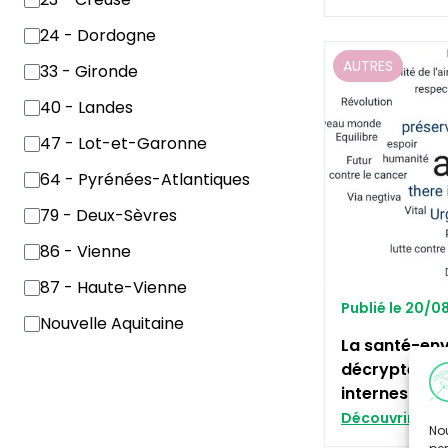
24 - Dordogne
AUTRES
33 - Gironde
40 - Landes
47 - Lot-et-Garonne
64 - Pyrénées-Atlantiques
79 - Deux-Sèvres
86 - Vienne
87 - Haute-Vienne
Publié le 20/0
Nouvelle Aquitaine
La santé-en
décryptée a
internes de 
Découvrir
Nou