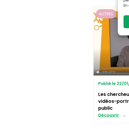
per
En 
AUTRES
Publié le 22/0
Les chercheur
vidéos-portr
public
Découvrir