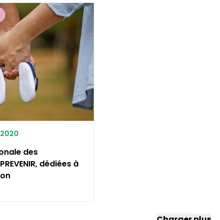
E
1/2020
onale des
PREVENIR, dédiées à
ion
Charger plus