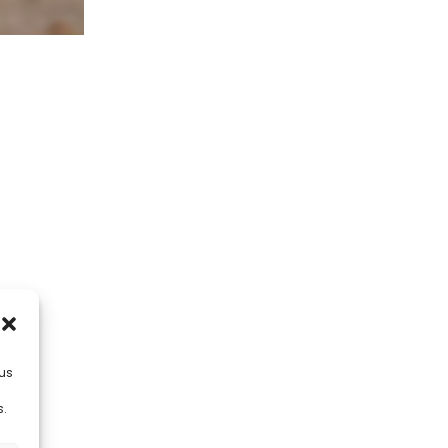
lus
s.