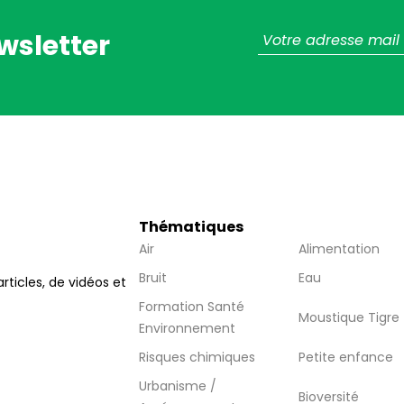
wsletter
Thématiques
Air
Alimentation
Bruit
Eau
articles, de vidéos et
Formation Santé
Moustique Tigre
Environnement
Risques chimiques
Petite enfance
Urbanisme /
Bioversité