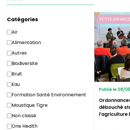
Catégories
PETITE ENFANC
Air
Alimentation
Autres
Biodiversite
Bruit
Eau
Publié le 08/
Formation Santé Environnement
Ordonnances 
Moustique Tigre
débouché st
l’agriculture 
Non classé
One Health