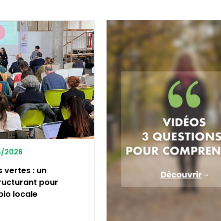
E
05/2026
vertes : un
ructurant pour
bio locale