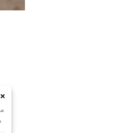
lus
s.