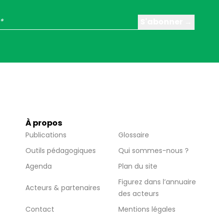
À propos
Publications
Glossaire
Outils pédagogiques
Qui sommes-nous ?
Agenda
Plan du site
Figurez dans l’annuaire
Acteurs & partenaires
des acteurs
Contact
Mentions légales