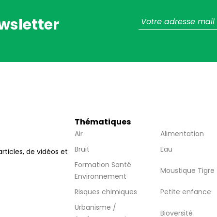
wsletter
Thématiques
Air
Alimentation
Bruit
Eau
articles, de vidéos et
Formation Santé
Moustique Tigre
Environnement
Risques chimiques
Petite enfance
Urbanisme /
Bioversité