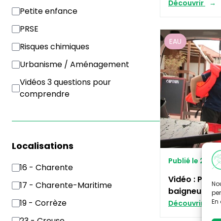
Découvrir
Petite enfance
PRSE
EAU
Risques chimiques
Urbanisme / Aménagement
Vidéos 3 questions pour
comprendre
Localisations
Publié le 23/0
16 - Charente
Vidéo : Prése
Nou
17 - Charente-Maritime
baigneurs
per
En 
19 - Corrèze
Découvrir
23 - Creuse