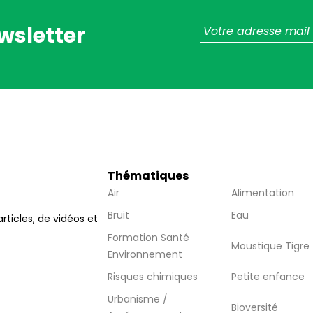
wsletter
Thématiques
Air
Alimentation
Bruit
Eau
articles, de vidéos et
Formation Santé
Moustique Tigre
Environnement
Risques chimiques
Petite enfance
Urbanisme /
Bioversité