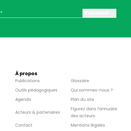
À propos
Publications
Glossaire
Outils pédagogiques
Qui sommes-nous ?
Agenda
Plan du site
Figurez dans l’annuaire
Acteurs & partenaires
des acteurs
Contact
Mentions légales