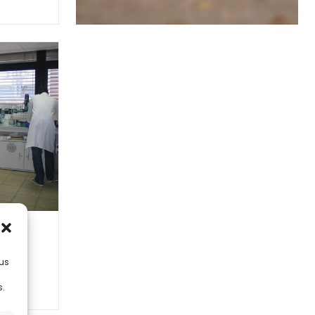
la
lus
le
s.