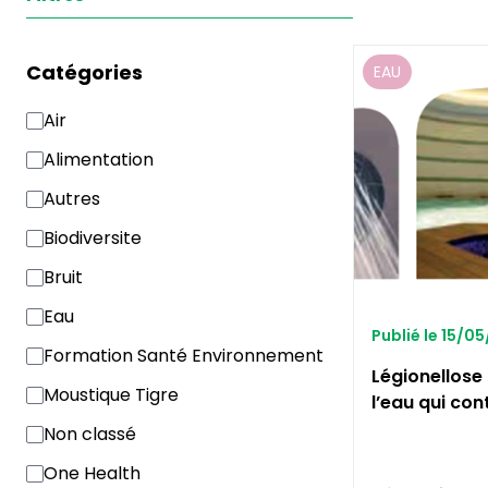
Catégories
EAU
Air
Alimentation
Autres
Biodiversite
Bruit
Eau
Publié le 15/0
Formation Santé Environnement
Légionellose 
Moustique Tigre
l’eau qui con
Non classé
One Health